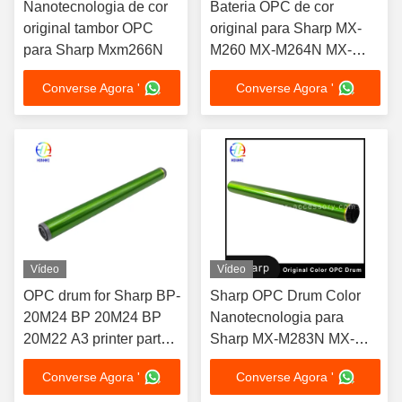
Nanotecnologia de cor
Bateria OPC de cor
original tambor OPC
original para Sharp MX-
para Sharp Mxm266N
M260 MX-M264N MX-
M266N MX-M310 MX-
Converse Agora '
Converse Agora '
M314N MX-M356N
Vídeo
Vídeo
OPC drum for Sharp BP-
Sharp OPC Drum Color
20M24 BP 20M24 BP
Nanotecnologia para
20M22 A3 printer part
Sharp MX-M283N MX-
drum kit replacement
M283N MX-M363NU MX-
Converse Agora '
Converse Agora '
M453NU