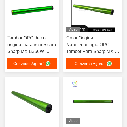
Vídeo
Tambor OPC de cor
Color Original
original para impressora
Nanotecnologia OPC
Sharp MX-B356W -
Tambor Para Sharp MX-
Tambor de
M6050 M6051 M6070
Converse Agora '
Converse Agora '
fotocondutores
M6071 Impressora
orgânicos para
Imagem Tambor
impressões de alta
qualidade
Vídeo