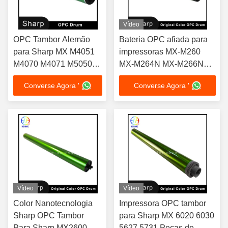
Vídeo
OPC Tambor Alemão
Bateria OPC afiada para
para Sharp MX M4051
impressoras MX-M260
M4070 M4071 M5050
MX-M264N MX-M266N
M5051 M5070 M5071
MX-M310 MX-M314N MX-
Converse Agora '
Converse Agora '
M356N
Vídeo
Vídeo
Color Nanotecnologia
Impressora OPC tambor
Sharp OPC Tambor
para Sharp MX 6020 6030
Para Sharp MX2600 MX
5627 5731 Peças de