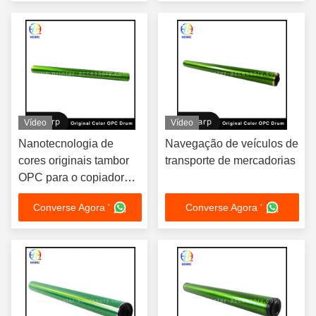
Vídeo
Vídeo
Nanotecnologia de
Navegação de veículos de
cores originais tambor
transporte de mercadorias
OPC para o copiador
digital da série Sharp
Converse Agora '
Converse Agora '
MX 2310 2610 3110
3610 3640