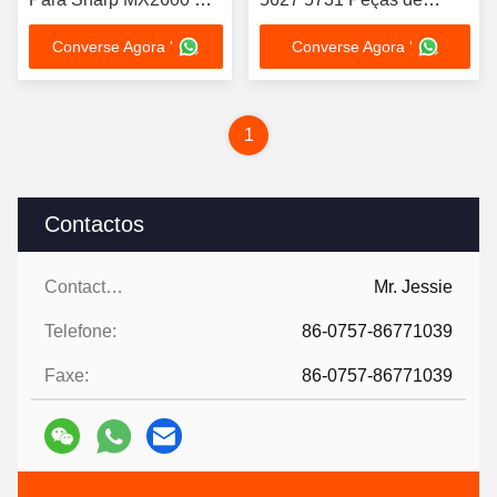
2601 MX3100 MX3101
impressora
Converse Agora '
Converse Agora '
MX4100 MX4101
MX5001
1
Contactos
Contactos:
Mr. Jessie
Telefone:
86-0757-86771039
Faxe:
86-0757-86771039