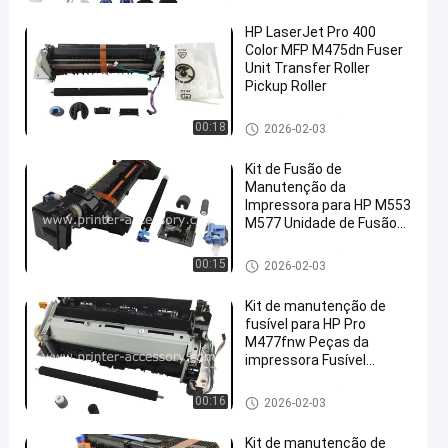
CM3530
HP LaserJet Pro 400
Color MFP M475dn Fuser
Unit Transfer Roller
Pickup Roller
Kit de manutenção HP
00:18
2026-02-03
Kit de Fusão de
Manutenção da
Impressora para HP M553
M577 Unidade de Fusão
Transferência de Roller
Separação de Roller
Kit de manutenção HP
00:15
2026-02-03
Pickup Roller
Kit de manutenção de
fusível para HP Pro
M477fnw Peças da
impressora Fusível
Unidade de Pickup Roller
110V 220V
Kit de manutenção HP
00:16
2026-02-03
Kit de manutenção de