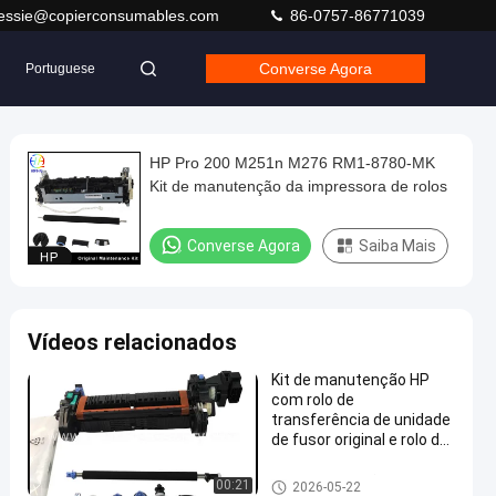
jessie@copierconsumables.com
86-0757-86771039
Converse Agora
Portuguese
HP Pro 200 M251n M276 RM1-8780-MK
Kit de manutenção da impressora de rolos
Converse Agora
Saiba Mais
Vídeos relacionados
Kit de manutenção HP
com rolo de
transferência de unidade
de fusor original e rolo de
captação para HP
LaserJet CP3525
Kit de manutenção HP
00:21
2026-05-22