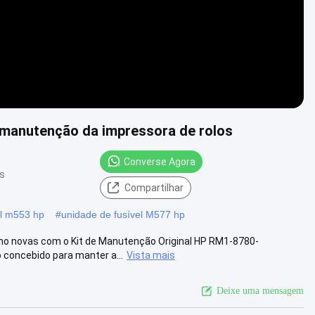
manutenção da impressora de rolos
Converse Agora
es
Compartilhar
el m553 hp
#
unidade de fusível M577 hp
o novas com o Kit de Manutenção Original HP RM1-8780-
 concebido para manter a...
Vista mais
Deixe uma mensagem