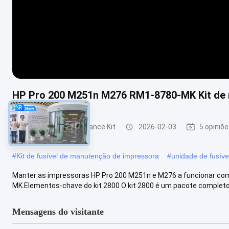
HP Pro 200 M251n M276 RM1-8780-MK Kit de 
Impressora Maintenance Kit
2026-02-03
5 opiniõ
#
Kit de fusível de manutenção de impressora
#
unidade de fusív
Manter as impressoras HP Pro 200 M251n e M276 a funcionar com
MK.Elementos-chave do kit 2800 O kit 2800 é um pacote completo
Mensagens do visitante