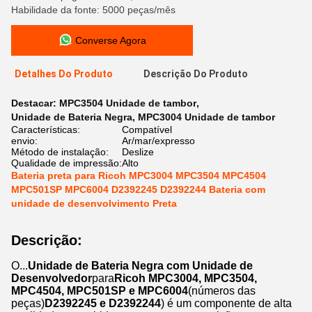
Habilidade da fonte: 5000 peças/mês
Converse Agora
Detalhes Do Produto
Descrição Do Produto
Destacar:
MPC3504 Unidade de tambor
,
Unidade de Bateria Negra
,
MPC3004 Unidade de tambor
Características:
Compatível
envio:
Ar/mar/expresso
Método de instalação:
Deslize
Qualidade de impressão:
Alto
Bateria preta para Ricoh MPC3004 MPC3504 MPC4504
MPC501SP MPC6004 D2392245 D2392244 Bateria com
unidade de desenvolvimento Preta
Descrição:
O...
Unidade de Bateria Negra com Unidade de
Desenvolvedor
para
Ricoh MPC3004, MPC3504,
MPC4504, MPC501SP e MPC6004
(números das
peças)
D2392245 e D2392244
) é um componente de alta