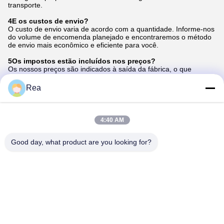
transporte.
4E os custos de envio?
O custo de envio varia de acordo com a quantidade. Informe-nos
do volume de encomenda planejado e encontraremos o método
de envio mais econômico e eficiente para você.
5Os impostos estão incluídos nos preços?
Os nossos preços são indicados à saída da fábrica, o que
significa que excluem quaisquer impostos ou direitos aplicáveis
no seu país, bem como os encargos de entrega.
Rea
6Que métodos de pagamento aceita?
Aceitamos principalmente pagamentos T/T. Além disso, para
transações menores, aceitamos pagamentos via Western
4:40 AM
Union.Oferecemos esta opção com uma sobretaxa nominal de
7%.
Good day, what product are you looking for?
Tags:
Unidade de bateria Ricoh D242-2244
unidade de bateria ricoh mp c4504
Ricoh mp C5504
Contactos