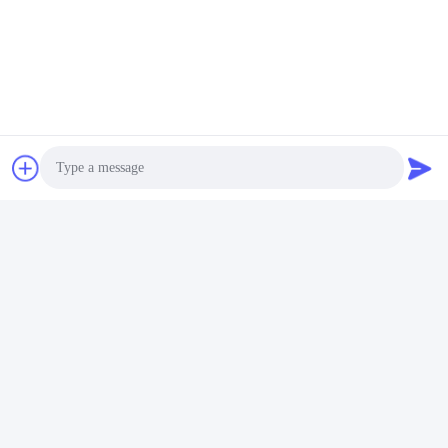
Contactos:
Miss. Rea
Telefone:
+8615986110723
Faxe:
86-0757-86771039
Converse Agora
Photo
Envie-nos um e-mail.
Video Call
Audio Call