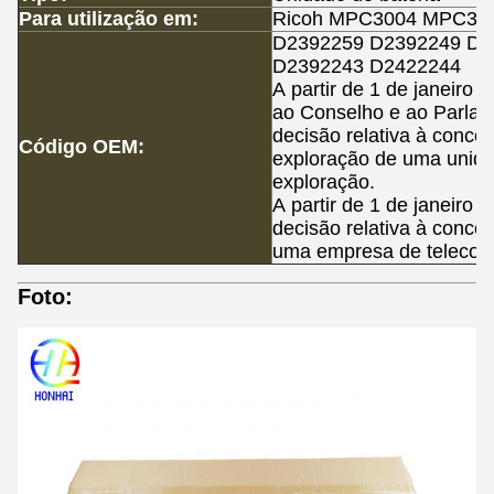
Para utilização em:
Ricoh MPC3004 MPC35
D2392259 D2392249 D2
D2392243 D2422244
A partir de 1 de janeiro
ao Conselho e ao Parla
decisão relativa à conc
Código OEM:
exploração de uma unid
exploração.
A partir de 1 de janeiro
decisão relativa à conce
uma empresa de telecom
Foto: