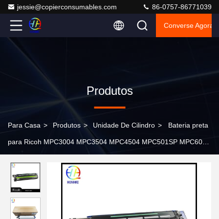
jessie@copierconsumables.com
86-0757-86771039
Converse Agora
Produtos
Para Casa
>
Produtos
>
Unidade De Cilindro
>
Bateria preta
para Ricoh MPC3004 MPC3504 MPC4504 MPC501SP MPC6004
D2392245 D2392244 Bateria com unidade de desenvolvimento
Preta