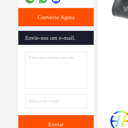
Converse Agora
Envie-nos um e-mail.
Enviar