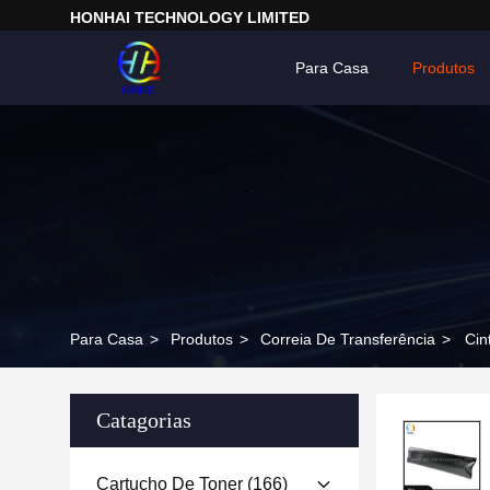
HONHAI TECHNOLOGY LIMITED
Para Casa
Produtos
Para Casa
>
Produtos
>
Correia De Transferência
>
Cin
Catagorias
Cartucho De Toner
(166)