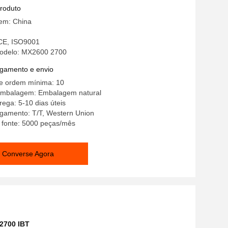
produto
gem: China
 CE, ISO9001
odelo: MX2600 2700
gamento e envio
e ordem mínima: 10
embalagem: Embalagem natural
ega: 5-10 dias úteis
gamento: T/T, Western Union
 fonte: 5000 peças/mês
Converse Agora
2700 IBT