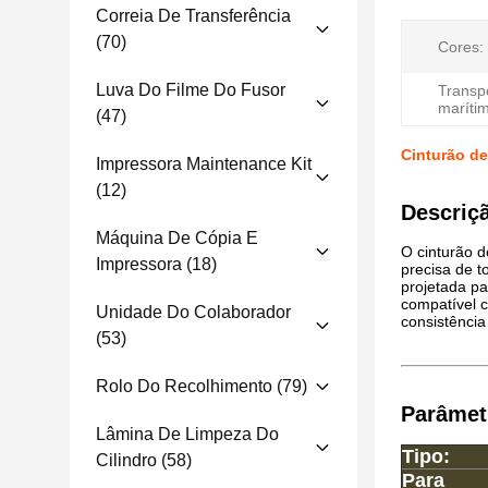
Correia De Transferência
(70)
Cores:
Luva Do Filme Do Fusor
Transp
maríti
(47)
Cinturão de
Impressora Maintenance Kit
(12)
Descriç
Máquina De Cópia E
O cinturão d
Impressora
(18)
precisa de t
projetada pa
compatível 
Unidade Do Colaborador
consistência
(53)
Rolo Do Recolhimento
(79)
Parâmet
Lâmina De Limpeza Do
Tipo:
Cilindro
(58)
Para