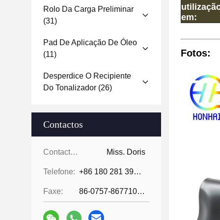
utilizaçã
Rolo Da Carga Preliminar
em:
(31)
Pad De Aplicação De Óleo
Fotos:
(11)
Desperdice O Recipiente
Do Tonalizador
(26)
Contactos
Contactos:
Miss. Doris
Telefone:
+86 180 281 39871
Faxe:
86-0757-86771039