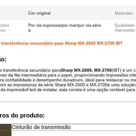
Cor original
Materiais:
ortes
Por via expressa/por mar/por via aére
Qualidade
mos:
a
impressão:
 transferência secundário para Sharp MX-2600 MX-2700 IBT
ão:
e transferência secundário para
Sharp MX-2600, MX-2700
(IBT) é um c
oner da fita intermediária para o papel, proporcionando impressões níti
ra confiabilidade e desempenho duradouro, ideal para restaurar ou m
com as impressoras da série Sharp MX-2600 e MX-2700é uma solução pr
 da impressãoFácil de instalar, esta correia é uma opção rentável para 
ros do produto:
Cinturão de transmissão