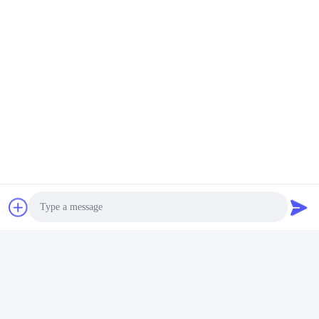
tambor HP laserJet ProM454 original
Toner de cor tambor OPC 415X
Contactos
Contactos:
Miss. Rea
Telefone:
+8615986110723
Faxe:
86-0757-86771039
Converse Agora
Photo
Envie-nos um e-mail.