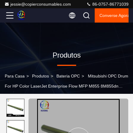
jessie@copierconsumables.com
86-0757-86771039
Converse Agora
Produtos
Para Casa
>
Produtos
>
Bateria OPC
>
Mitsubishi OPC Drum
For HP Color LaserJet Enterprise Flow MFP M855 8M855dn
M855xh 28A 826A CF359A Impressora