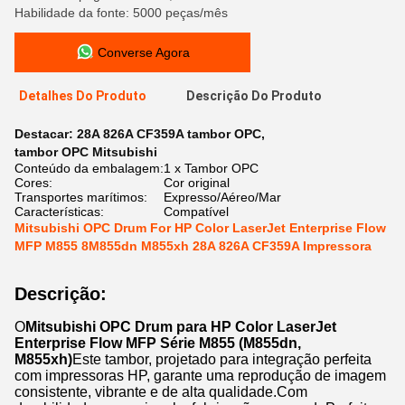
Habilidade da fonte: 5000 peças/mês
Converse Agora
Detalhes Do Produto
Descrição Do Produto
Destacar:
28A 826A CF359A tambor OPC
,
tambor OPC Mitsubishi
Conteúdo da embalagem:
1 x Tambor OPC
Cores:
Cor original
Transportes marítimos:
Expresso/Aéreo/Mar
Características:
Compatível
Mitsubishi OPC Drum For HP Color LaserJet Enterprise Flow
MFP M855 8M855dn M855xh 28A 826A CF359A Impressora
Descrição:
O
Mitsubishi OPC Drum para HP Color LaserJet
Enterprise Flow MFP Série M855 (M855dn,
M855xh)
Este tambor, projetado para integração perfeita
com impressoras HP, garante uma reprodução de imagem
consistente, vibrante e de alta qualidade.Com