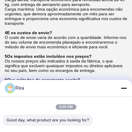
kg, com entrega de aeroporto para aeroporto.
Carga marítima: Uma opção económica para encomendas não
urgentes, que demora aproximadamente um mês para ser
entregue e proporciona uma economia significativa nos custos de
transporte.
4E os custos de envio?
O custo de envio varia de acordo com a quantidade. Informe-nos
do seu volume de encomenda planejado e encontraremos o
método de envio mais econômico e eficiente para você.
5Os impostos estão incluídos nos preços?
Os nossos preços são indicados à saída da fábrica, o que
significa que excluem quaisquer impostos ou direitos aplicáveis
no seu país, bem como os encargos de entrega.
6Que métodos de pagamento aceita?
Aceitamos principalmente pagamentos T/T. Além disso, para
Rea
transações menores, aceitamos pagamentos via Western
Union.Oferecemos esta opção com uma sobretaxa nominal de
7%.
9:05 PM
Tags:
Good day, what product are you looking for?
Substituição de tambor HP 415A OPC