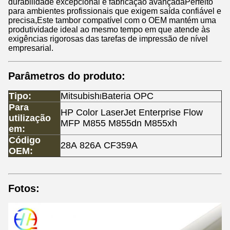
durabilidade excepcional e fabricação avançadaPerfeito
para ambientes profissionais que exigem saída confiável e
precisa,Este tambor compatível com o OEM mantém uma
produtividade ideal ao mesmo tempo em que atende às
exigências rigorosas das tarefas de impressão de nível
empresarial.
Parâmetros do produto:
Tipo:
Mitsubish
Bateria OPC
I
Para
HP Color LaserJet Enterprise Flow
utilização
MFP M855 M855dn M855xh
em:
Código
28A 826A CF359A
OEM:
Fotos: